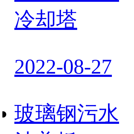
冷却塔
2022-08-27
玻璃钢污水