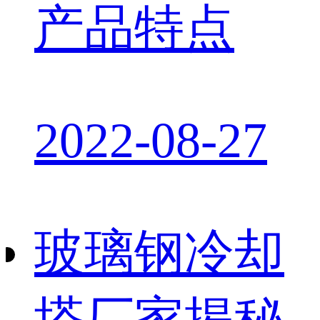
产品特点
2022-08-27
玻璃钢冷却
塔厂家揭秘