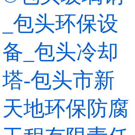
_包头环保设
备_包头冷却
塔-包头市新
天地环保防腐