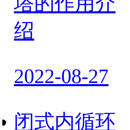
塔的作用介
绍
2022-08-27
闭式内循环