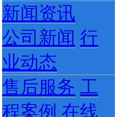
新闻资讯
公司新闻
行
业动态
售后服务
工
程案例
在线