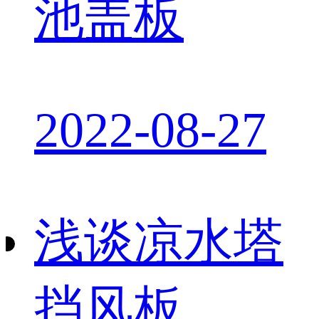
池盖板
2022-08-27
浅谈凉水塔
挡风板