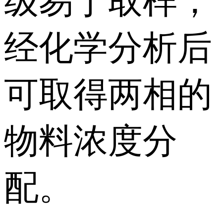
级易于取样，
经化学分析后
可取得两相的
物料浓度分
配。