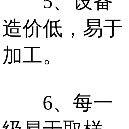
5、设备
造价低，易于
加工。
6、每一