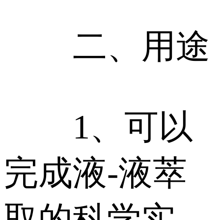
二、用途
1、可以
完成液-液萃
取的科学实