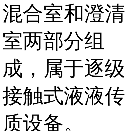
混合室和澄清
室两部分组
成，属于逐级
接触式液液传
质设备。