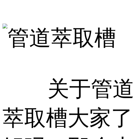
关于管道
萃取槽大家了