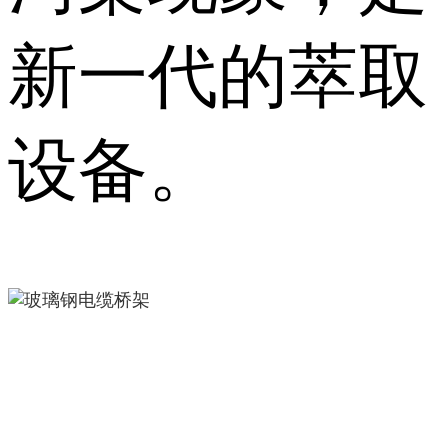
新一代的萃取
设备。