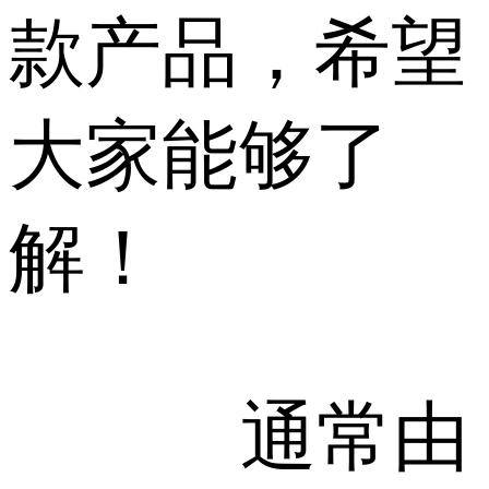
款产品，希望
大家能够了
解！
通常由