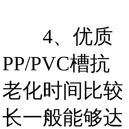
4、优质
PP/PVC槽抗
老化时间比较
长一般能够达