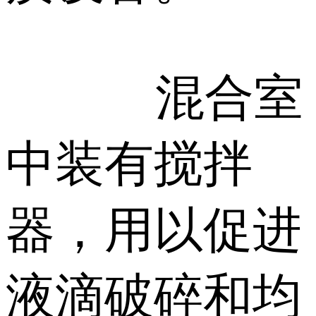
混合室
中装有搅拌
器，用以促进
液滴破碎和均